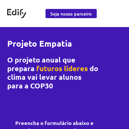
Saltar para o conteúdo
Edify Education
Seja nosso parceiro
Projeto Empatia
O projeto anual que
prepara
futuros líderes
do
clima vai levar alunos
para a COP30
Preencha o formulário abaixo e