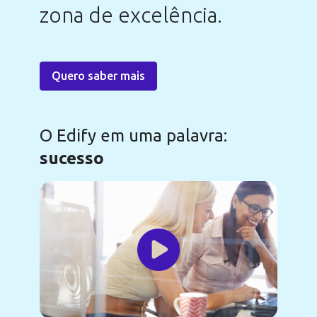
zona de excelência.
Quero saber mais
a
O Edify em uma palavra:
“M
sucesso
da 