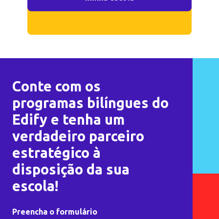
Conte com os
programas bilíngues do
Edify e tenha um
verdadeiro parceiro
estratégico à
disposição da sua
escola!
Preencha o formulário