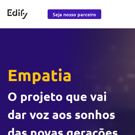
Saltar para o conteúdo
Edify Education
Seja nosso parceiro
Empatia
O projeto que vai
dar voz aos sonhos
das novas gerações