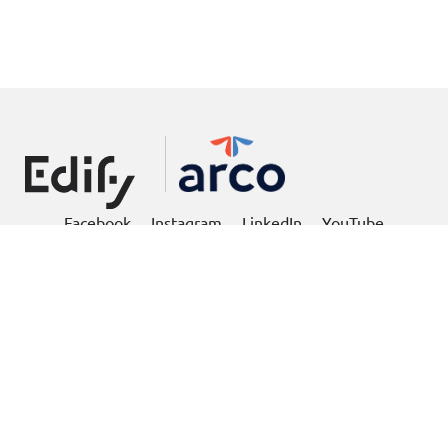
Facebook
Instagram
LinkedIn
YouTube
Nossos Programas
Quem Somos
Conteúdos Educativos
Compliance
Blog
Trabalhe Conosco
Relatório de Transparência
Seja nosso parceiro
01/2025