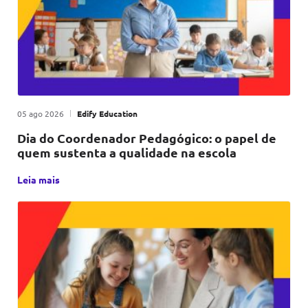
Publicado em
|
por
05 ago 2026
Edify Education
Dia do Coordenador Pedagógico: o papel de
quem sustenta a qualidade na escola
Uma vez por ano, no dia 22 de agosto, a escola para para 
Leia mais