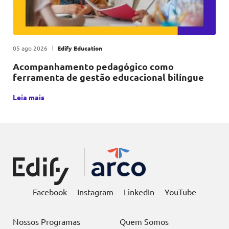
Publicado em
|
por
05 ago 2026
Edify Education
Acompanhamento pedagógico como
ferramenta de gestão educacional bilíngue
Acompanhamento pedagógico é o processo contínuo de obser
Leia mais
Facebook
Instagram
LinkedIn
YouTube
Nossos Programas
Quem Somos