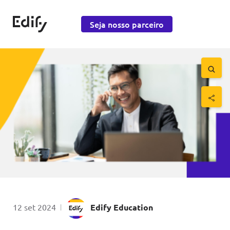
Saltar para o conteúdo
Edify Education
Seja nosso parceiro
Saltar 
por
Publicado em
12 set 2024
|
Edify Education