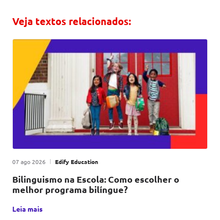
Veja textos relacionados:
Publicado em
|
por
07 ago 2026
Edify Education
Bilinguismo na Escola: Como escolher o
melhor programa bilíngue?
Escolher o programa bilíngue certo para sua escola não é 
Leia mais