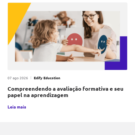
Publicado em
|
por
07 ago 2026
Edify Education
Compreendendo a avaliação formativa e seu
papel na aprendizagem
A avaliação formativa é uma metodologia educacional que, p
Leia mais