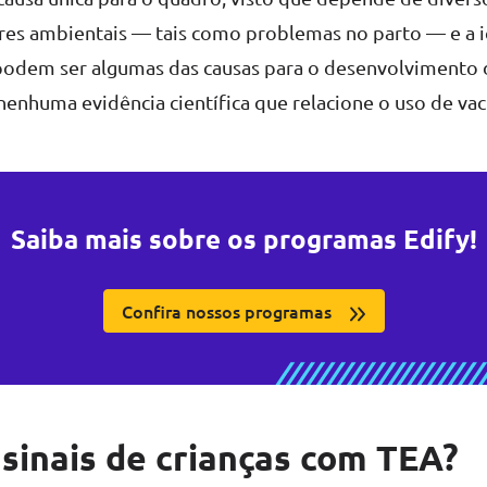
ores ambientais — tais como problemas no parto — e a
podem ser algumas das causas para o desenvolvimento
nhuma evidência científica que relacione o uso de vaci
Saiba mais sobre os programas Edify!
Confira nossos programas
 sinais de crianças com TEA?