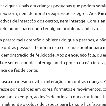
r alguns sinais em crianças pequenas que podem servir
9 m
ça não sorri, nem demonstra expressões alegres. Aos
1 an
ativas de interação dos outros, nem interage. Com
pelo nome, parecendo ter algum problema auditivo.
 presta mais atenção a objetos do que a pessoas, e nã
de outras pessoas. Também não costuma apontar para m
2 anos
 demonstração de felicidade. Aos
, não fala, ou 
il de ser entendida, interage muito pouco ou não inter
inca de faz de conta.
 busca ou mesmo evita a interação com outras crianças.
resse por padrões em cores, formatos e movimentos, c
so, por exemplo, ao invés de brincar com o carrinho, fi
rmalmente o coloca de cabeça para baixo e fica fascina