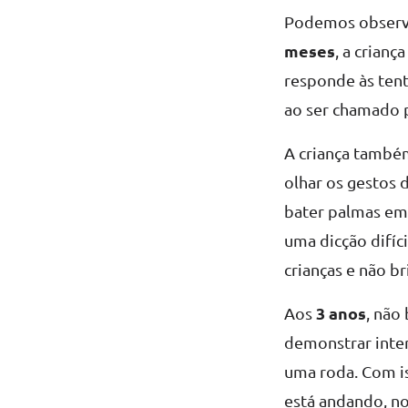
Podemos observa
meses
, a crian
responde às tent
ao ser chamado 
A criança também
olhar os gestos 
bater palmas em
uma dicção difíc
crianças e não br
3 anos
Aos
, não
demonstrar inte
uma roda. Com is
está andando, no