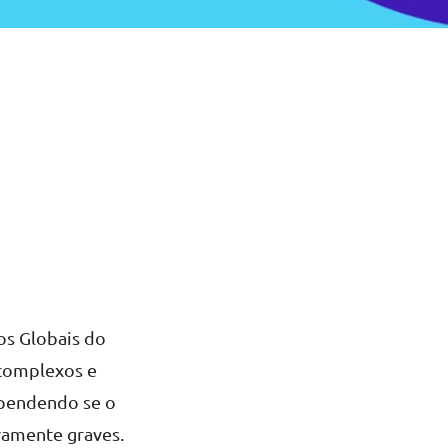
os Globais do
 complexos e
ependendo se o
ivamente graves.