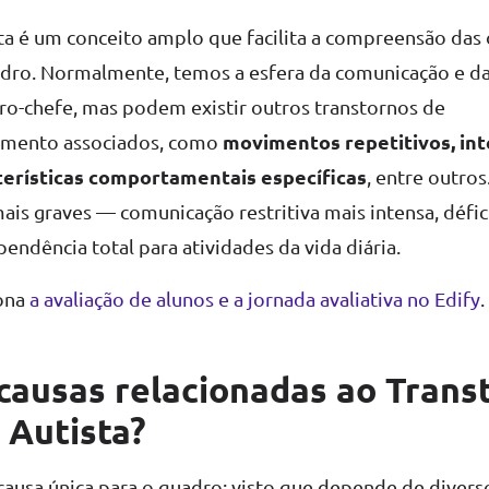
ta é um conceito amplo que facilita a compreensão das 
dro. Normalmente, temos a esfera da comunicação e da
o-chefe, mas podem existir outros transtornos de
movimentos repetitivos, in
imento associados, como
cterísticas comportamentais específicas
, entre outro
is graves — comunicação restritiva mais intensa, défic
endência total para atividades da vida diária.
ona
a avaliação de alunos e a jornada avaliativa no Edify
.
causas relacionadas ao Trans
 Autista?
usa única para o quadro; visto que depende de diverso