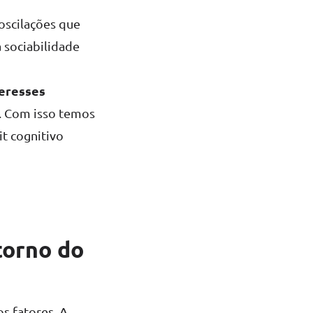
oscilações que
 sociabilidade
teresses
s. Com isso temos
it cognitivo
torno do
s fatores. A