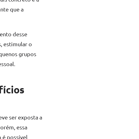
ante que a
mento desse
s, estimular o
pequenos grupos
ssoal.
fícios
eve ser exposta a
 Porém, essa
 é possível