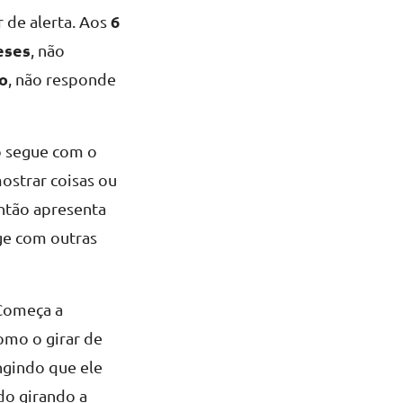
6
 de alerta. Aos
eses
, não
o
, não responde
o segue com o
ostrar coisas ou
então apresenta
age com outras
 Começa a
omo o girar de
ngindo que ele
do girando a