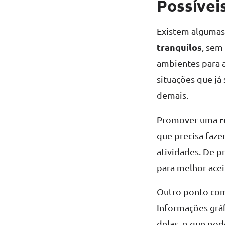
Possívei
Existem algumas 
tranquilos
, sem
ambientes para a
situações que já
demais.
r
Promover uma
que precisa faze
atividades. De p
para melhor acei
Outro ponto com
Informações gráf
delas, o que pod