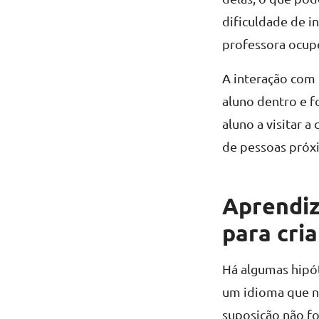
dificuldade de i
professora ocup
A interação com
aluno dentro e fo
aluno a visitar 
de pessoas próxi
Aprendiz
para cri
Há algumas hipót
um idioma que não
suposição não f