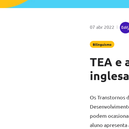
por
Publicado em
07 abr 2022
|
Bilinguismo
TEA e 
ingles
Os Transtornos 
Desenvolvimento
podem ocasionar
aluno apresenta 