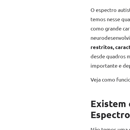
O espectro autis
temos nesse qua
como grande carr
neurodesenvolv
restritos, cara
desde quadros ma
importante e dep
Veja como funci
Existem 
Espectro
Não temos uma ca