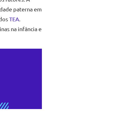
 idade paterna em
 dos
TEA
.
nas na infância e