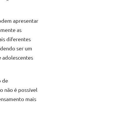
podem apresentar
amente as
ais diferentes
podendo ser um
e adolescentes
.
o de
o não é possível
 pensamento mais