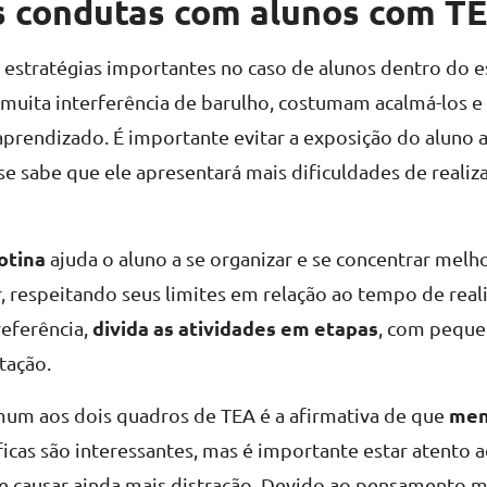
s condutas com alunos com T
estratégias importantes no caso de alunos dentro do 
 muita interferência de barulho, costumam acalmá-los e
prendizado. É importante evitar a exposição do aluno 
 se sabe que ele apresentará mais dificuldades de realiz
otina
ajuda o aluno a se organizar e se concentrar melho
r, respeitando seus limites em relação ao tempo de real
divida as atividades em etapas
referência,
, com peque
tação.
men
um aos dois quadros de TEA é a afirmativa de que
icas são interessantes, mas é importante estar atento 
e causar ainda mais distração. Devido ao pensamento m