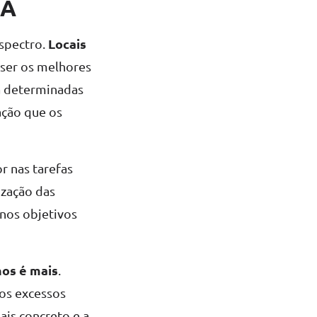
EA
Locais
espectro.
 ser os melhores
a determinadas
ação que os
r nas tarefas
ização das
nos objetivos
os é mais
.
aos excessos
ais concreto e a