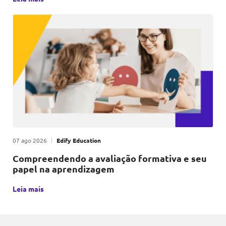
Publicado em
|
por
07 ago 2026
Edify Education
Compreendendo a avaliação formativa e seu
papel na aprendizagem
A avaliação formativa é uma metodologia educacional que, p
Leia mais