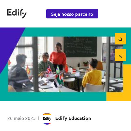
Saltar para o conteúdo
Edify Education
Seja nosso parceiro
Saltar 
por
Publicado em
26 maio 2025
|
Edify Education