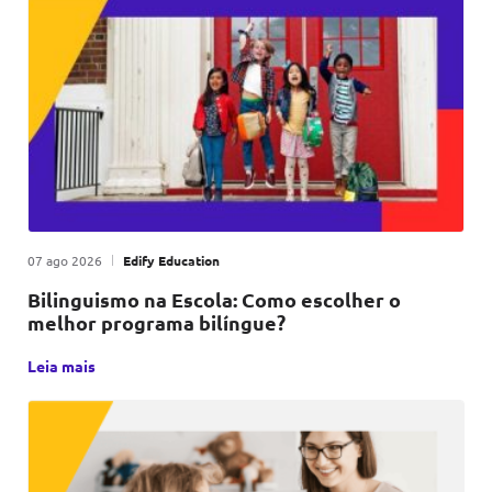
Publicado em
|
por
07 ago 2026
Edify Education
Bilinguismo na Escola: Como escolher o
melhor programa bilíngue?
Escolher o programa bilíngue certo para sua escola não é 
Leia mais