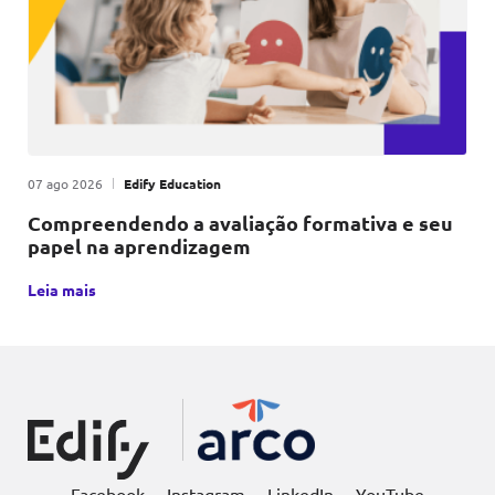
Publicado em
|
por
07 ago 2026
Edify Education
Compreendendo a avaliação formativa e seu
papel na aprendizagem
A avaliação formativa é uma metodologia educacional que, p
Leia mais
Facebook
Instagram
LinkedIn
YouTube