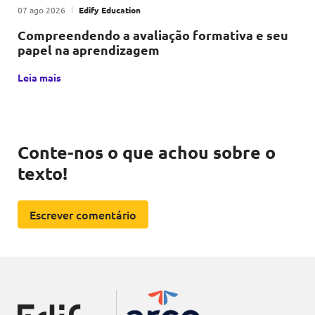
Publicado em
|
por
07 ago 2026
Edify Education
Compreendendo a avaliação formativa e seu
papel na aprendizagem
A avaliação formativa é uma metodologia educacional que, p
Leia mais
Conte-nos o que achou sobre o
texto!
Escrever comentário