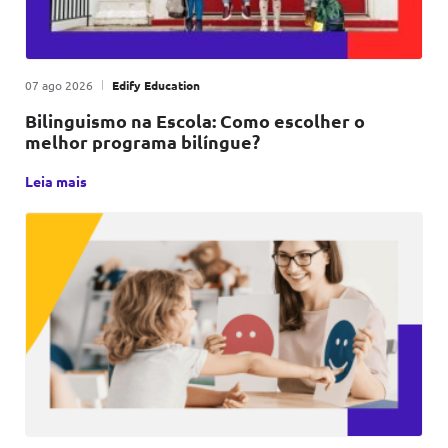
Publicado em
|
por
07 ago 2026
Edify Education
Bilinguismo na Escola: Como escolher o
melhor programa bilíngue?
Escolher o programa bilíngue certo para sua escola não é 
Leia mais