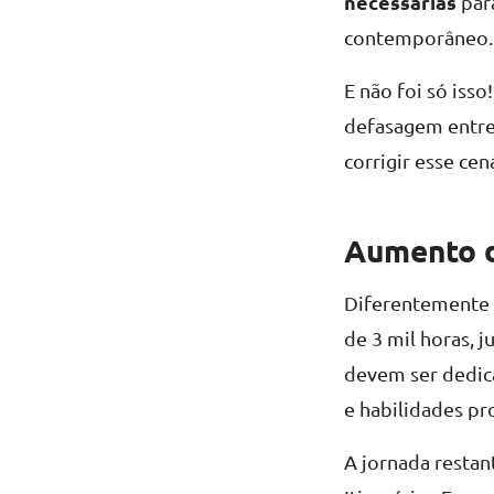
necessárias
par
contemporâneo.
E não foi só iss
defasagem entre 
corrigir esse cen
Aumento d
Diferentemente 
de 3 mil horas, 
devem ser dedic
e habilidades pr
A jornada resta