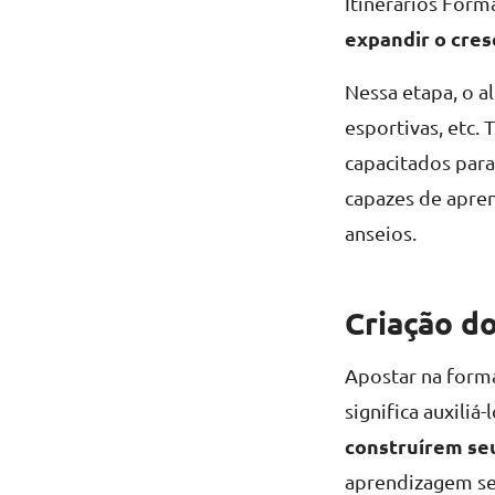
Itinerários Form
expandir o cre
Nessa etapa, o a
esportivas, etc.
capacitados para
capazes de apren
anseios.
Criação do
Apostar na form
significa auxili
construírem se
aprendizagem se 