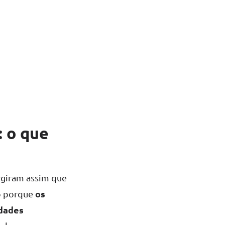
 o que
rgiram assim que
os
so porque
idades