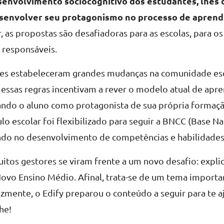
senvolvimento sociocognitivo dos estudantes, lhes 
senvolver seu protagonismo no processo de apren
, as propostas são desafiadoras para as escolas, para os
 responsáveis.
izes estabeleceram grandes mudanças na comunidade e
, essas regras incentivam a rever o modelo atual de ap
ando o aluno como protagonista de sua própria formaç
culo escolar foi flexibilizado para seguir a BNCC (Base
ando no desenvolvimento de competências e habilidades
muitos gestores se viram frente a um novo desafio: expli
ovo Ensino Médio. Afinal, trata-se de um tema import
lizmente, o Edify preparou o conteúdo a seguir para te a
he!