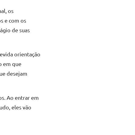
nal, os
os e com os
ágio de suas
devida orientação
po em que
que desejam
os. Ao entrar em
udo, eles vão