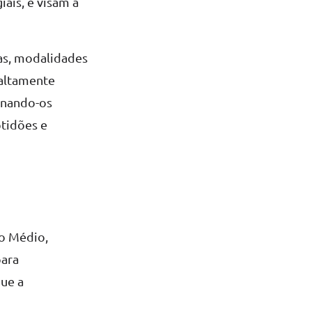
iais, e visam a
nas, modalidades
 altamente
rnando-os
ptidões e
o Médio,
para
que a