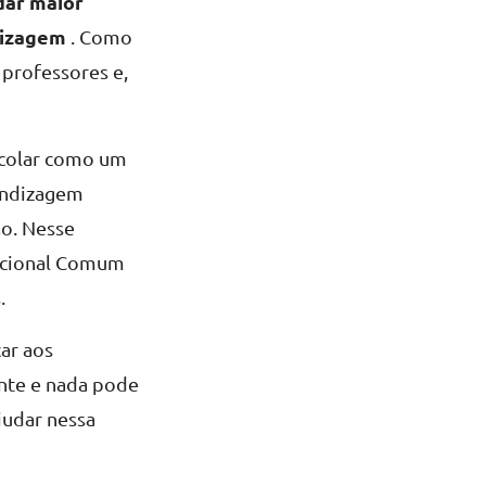
dar maior
dizagem
. Como
 professores e,
scolar como um
rendizagem
ão. Nesse
 Nacional Comum
.
car aos
ante e nada pode
judar nessa