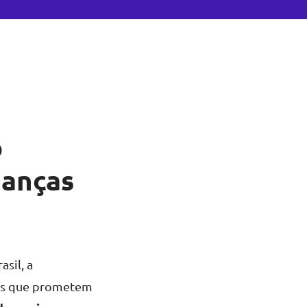
o
danças
sil, a
as que prometem