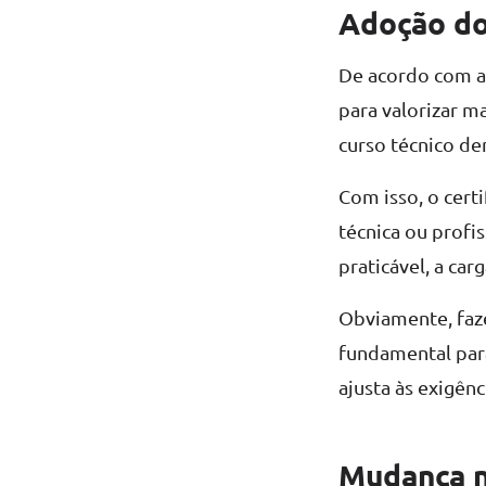
Adoção do
De acordo com a
para valorizar m
curso técnico de
Com isso, o cert
técnica ou profis
praticável, a car
Obviamente, faze
fundamental par
ajusta às exigên
Mudança na