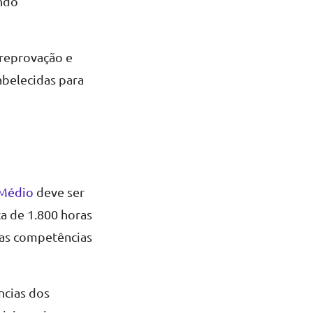
undo
 reprovação e
abelecidas para
 Médio
deve ser
ca de 1.800 horas
das competências
ncias dos