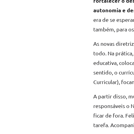
fortalecer o de
autonomia e de
era de se esperar
também, para os
As novas diretr
todo. Na prática
educativa, coloc
sentido, o currí
Curricular), foc
A partir disso, 
responsáveis o N
ficar de fora. Fe
tarefa. Acompan