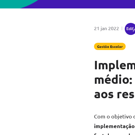
por
Publicado em
21 jan 2022
|
Gestão Escolar
Implem
médio:
aos re
Com o objetivo d
implementação