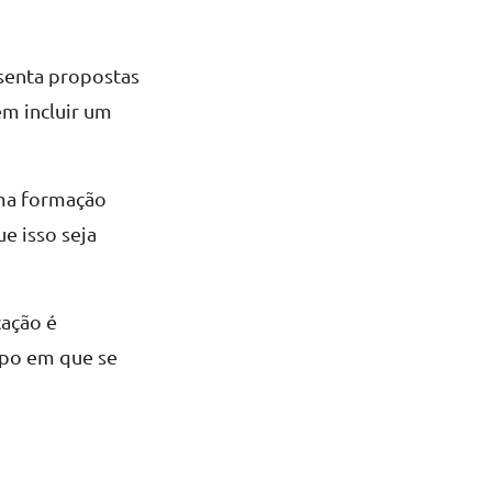
enta propostas
em incluir um
uma formação
e isso seja
cação é
mpo em que se