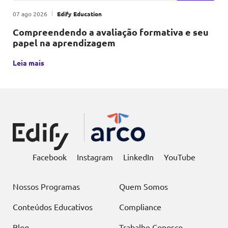
Publicado em
|
por
07 ago 2026
Edify Education
Compreendendo a avaliação formativa e seu
papel na aprendizagem
A avaliação formativa é uma metodologia educacional que, p
Leia mais
Facebook
Instagram
LinkedIn
YouTube
Nossos Programas
Quem Somos
Conteúdos Educativos
Compliance
Blog
Trabalhe Conosco