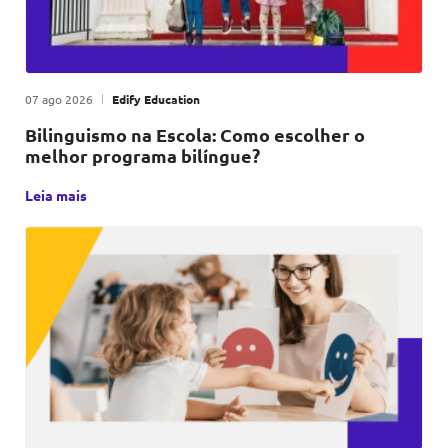
Publicado em
|
por
07 ago 2026
Edify Education
Bilinguismo na Escola: Como escolher o
melhor programa bilíngue?
Escolher o programa bilíngue certo para sua escola não é 
Leia mais