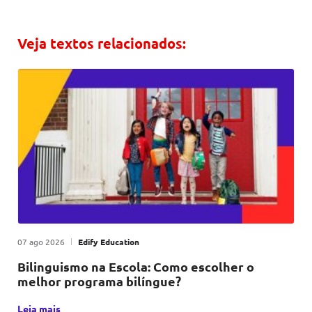
Veja textos relacionados:
Publicado em
|
por
07 ago 2026
Edify Education
Bilinguismo na Escola: Como escolher o
melhor programa bilíngue?
Escolher o programa bilíngue certo para sua escola não é 
Leia mais