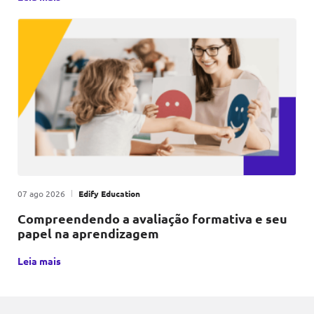
Publicado em
|
por
07 ago 2026
Edify Education
Compreendendo a avaliação formativa e seu
papel na aprendizagem
A avaliação formativa é uma metodologia educacional que, p
Leia mais