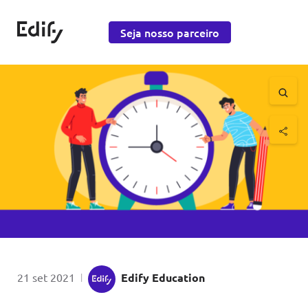
Saltar para o conteúdo
Edify Education
Seja nosso parceiro
Saltar 
por
Publicado em
21 set 2021
|
Edify Education