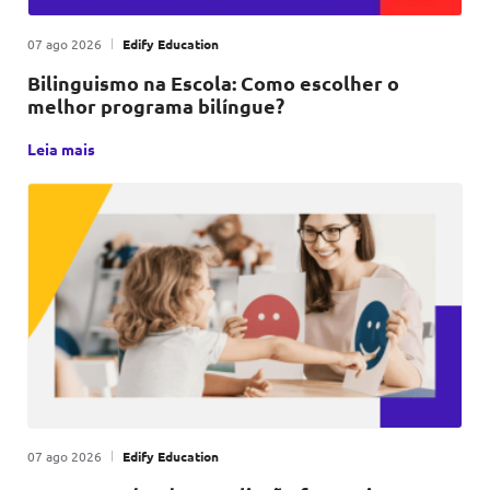
Publicado em
|
por
07 ago 2026
Edify Education
Bilinguismo na Escola: Como escolher o
melhor programa bilíngue?
Escolher o programa bilíngue certo para sua escola não é 
Leia mais
Publicado em
|
por
07 ago 2026
Edify Education