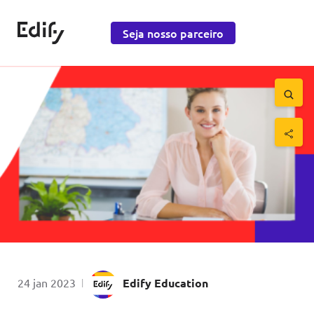
Saltar para o conteúdo
Edify Education
Seja nosso parceiro
Saltar 
por
Publicado em
24 jan 2023
|
Edify Education