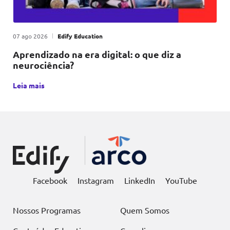
Publicado em
|
por
07 ago 2026
Edify Education
Aprendizado na era digital: o que diz a
neurociência?
Neurociência e o aprendizado na era digital estão cada vez
Leia mais
Facebook
Instagram
LinkedIn
YouTube
Nossos Programas
Quem Somos