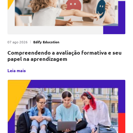
Publicado em
|
por
07 ago 2026
Edify Education
Compreendendo a avaliação formativa e seu
papel na aprendizagem
A avaliação formativa é uma metodologia educacional que, p
Leia mais