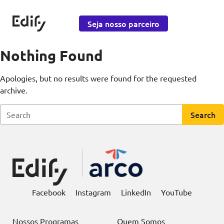
Saltar para o conteúdo
Edify Education
Seja nosso parceiro
Nothing Found
Apologies, but no results were found for the requested
archive.
Search
Facebook
Instagram
LinkedIn
YouTube
Nossos Programas
Quem Somos