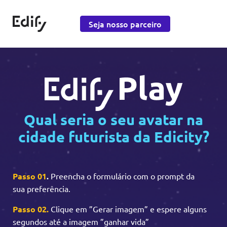
Saltar para o conteúdo
Seja nosso parceiro
Edify Education
Qual seria o seu avatar na
cidade futurista da Edicity?
Passo 01
.
Preencha o formulário com o prompt da
sua preferência.
Passo 02.
Clique em ”Gerar imagem” e espere alguns
segundos até a imagem ”ganhar vida”