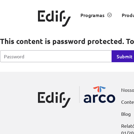
Saltar para o conteúdo
Edify Education
Programas
Produ
This content is password protected. To
Nosso
Conte
Blog
Relat
01/20