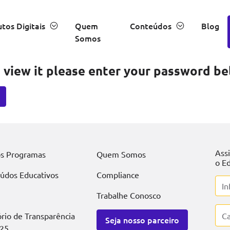
tos Digitais
Quem
Conteúdos
Blog
Somos
 view it please enter your password be
Ass
s Programas
Quem Somos
o Ed
údos Educativos
Compliance
Trabalhe Conosco
ório de Transparência
Seja nosso parceiro
25